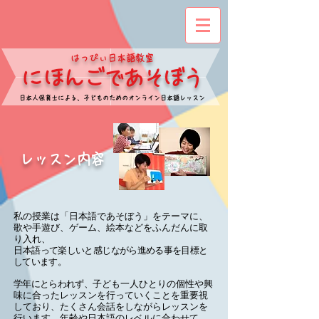
​はっぴぃ日本語教室
​にほんごであそぼう
​日本人保育士による、子どものためのオンライン日本語レッスン
​
レッスン内容
私の授業は「日本語であそぼう」をテーマに、
歌や手遊び、ゲーム、絵本などをふんだんに取
り入れ、
日
本語って楽しいと感じながら進める事を目標と
しています。
学年にとらわれず、子
ども一人ひとりの個性や興
味に合ったレッスンを行っていくことを重要視
しており、たくさん会話をしながらレッスンを
行います。年齢や日本語のレベルに合わせて、