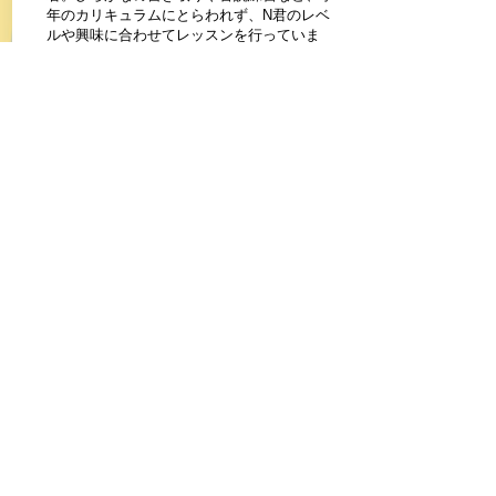
年のカリキュラムにとらわれず、N君のレベ
ルや興味に合わせてレッスンを行っていま
す。
​10歳 女の子 Ｙちゃん
(1時間 週1回)
●文章読解問題