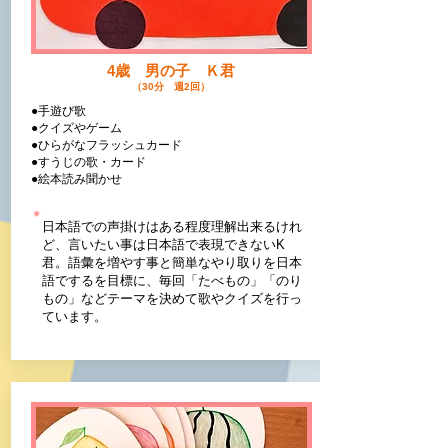
​4歳 男の子 Ｋ君
（30分 週2回）
●手遊び歌
●クイズやゲーム
●ひらがなフラッシュカード
​●すうじの歌・カード
●絵本読み聞かせ
日本語での声掛けはある程度理解出来るけれ
ど、言いたい事は日本語で表現できないK
君。語彙を増やす事と簡単なやり取りを日本
語でするを目標に、毎回「たべもの」「のり
もの」などテーマを決めて歌やクイズを行っ
ています。