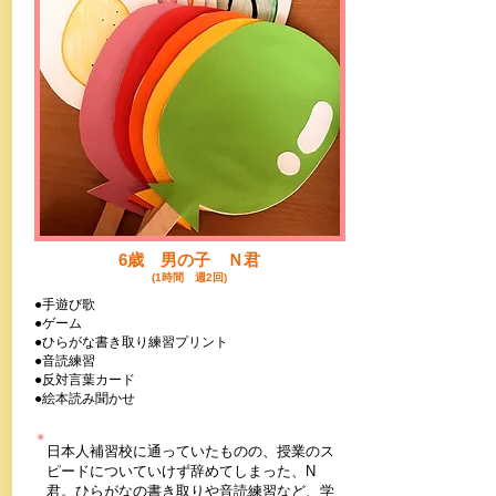
​6歳 男の子 Ｎ君
(1時間 週2回)
●手遊び歌
●ゲーム
●ひらがな書き取り練習プリント
●音読練習
●反対言葉カード
​●絵本読み聞かせ
​日本人補習校に通っていたものの、授業のス
ピードについていけず辞めてしまった、N
君。ひらがなの書き取りや音読練習など、学