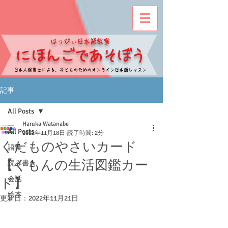
​はっぴぃ日本語教室
​にほんごであそぼう
​日本人保育士による、子どものためのオンライン日本語レッスン
記事
All Posts
Haruka Watanabe
All Posts
2022年11月18日
読了時間: 2分
くだものやさいカード
語彙
【くもんの生活図鑑カー
読み書き
会話
ド】
絵本
更新日：
2022年11月21日