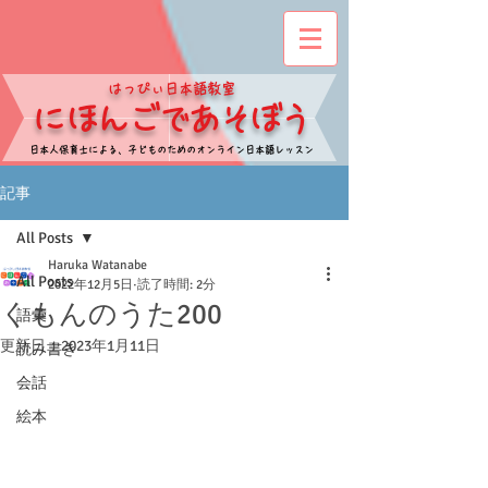
​はっぴぃ日本語教室
​にほんごであそぼう
​日本人保育士による、子どものためのオンライン日本語レッスン
記事
All Posts
Haruka Watanabe
All Posts
2022年12月5日
読了時間: 2分
くもんのうた200
語彙
更新日：
2023年1月11日
読み書き
会話
絵本